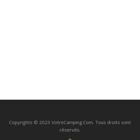
Les 4 meilleurs modèles de chaises et
transats de plage pliants avec pare soleil
juillet 21, 2023
Copyrights © 2023 VotreCamping.Com. Tous droits sont
réservés.