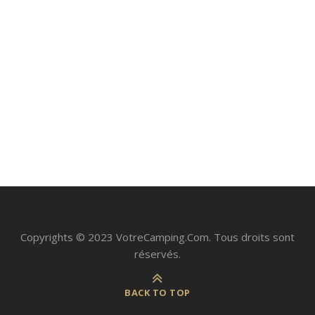
Top 7 meilleures lunch box électriques
pour le camping en 2024
juin 28, 2023
Copyrights © 2023 VotreCamping.Com. Tous droits sont
réservés.
BACK TO TOP