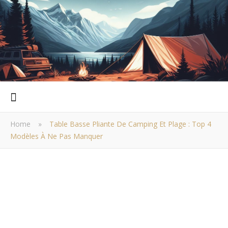
Home
»
Table Basse Pliante De Camping Et Plage : Top 4
Modèles À Ne Pas Manquer