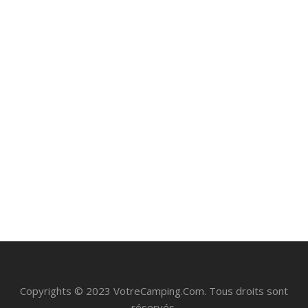
Top 5 des gourdes filtrantes pour eau non
potable en 2024
février 8, 2023
Copyrights © 2023 VotreCamping.Com. Tous droits sont
réservés.