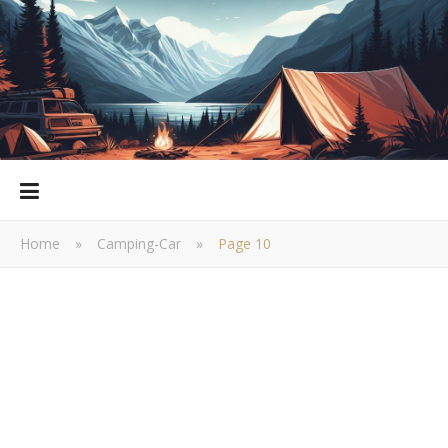
Home
»
Camping-Car
»
Page 10