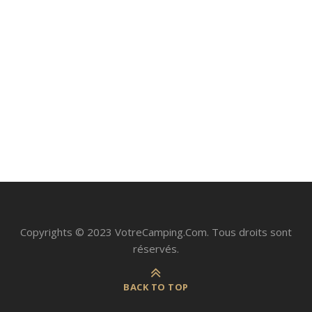
sur votre terrasse. Pour faire des grillades au beau milieu
de la nature, pour organiser …
Lire la suite
8
9
10
Copyrights © 2023 VotreCamping.Com. Tous droits sont
réservés.
BACK TO TOP